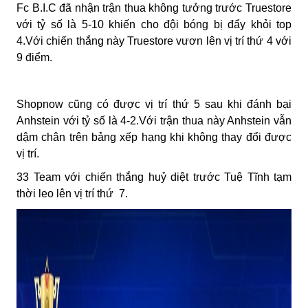
Fc B.I.C đã nhận trận thua không tưởng trước Truestore
với tỷ số là 5-10 khiến cho đội bóng bị đẩy khỏi top
4.Với chiến thắng này Truestore vươn lên vị trí thứ 4 với
9 điểm.
Shopnow cũng có được vị trí thứ 5 sau khi đánh bại
Anhstein với tỷ số là 4-2.Với trận thua này Anhstein vẫn
dậm chân trên bảng xếp hạng khi không thay đổi được
vị trí.
33 Team với chiến thắng huỷ diệt trước Tuệ Tĩnh tạm
thời leo lên vị trí thứ
7.