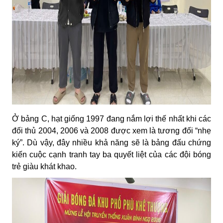
Ở
bảng C
, hạt giống
1997
đang nắm lợi thế nhất khi các
đối thủ
2004, 2006 và 2008
được xem là tương đối “nhẹ
ký”. Dù vậy, đây nhiều khả năng sẽ là bảng đấu chứng
kiến cuộc cạnh tranh tay ba quyết liệt của các đội bóng
trẻ giàu khát khao.