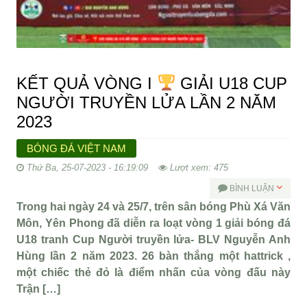
KẾT QUẢ VÒNG I
GIẢI U18 CUP
NGƯỜI TRUYỀN LỬA LẦN 2 NĂM
2023
BÓNG ĐÁ VIỆT NAM
Thứ Ba, 25-07-2023 - 16:19:09
Lượt xem: 475
BÌNH LUẬN
Trong hai ngày 24 và 25/7, trên sân bóng Phù Xá Văn
Môn, Yên Phong đã diễn ra loạt vòng 1 giải bóng đá
U18 tranh Cup Người truyền lửa- BLV Nguyễn Anh
Hùng lần 2 năm 2023. 26 bàn thắng một hattrick ,
một chiếc thẻ đỏ là điểm nhấn của vòng đấu này
Trận […]