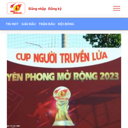
Đăng nhập
Đăng ký
TIN HOT
GIẢI ĐẤU
TRẬN ĐẤU
ĐỘI BÓNG