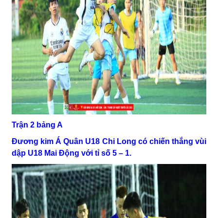
Trận 2 bảng A
Đương kim Á Quân U18 Chi Long có chiến thắng vùi
dập U18 Mai Động với tỉ số 5 – 1.