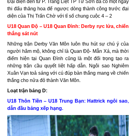
Đại diện đến từ P. Trang Liệt TP Từ Sơn đã có một ngày
thi đấu thăng hoa để ngược dòng thành công trước đại
diện của Thị Trấn Chờ với tỉ số chung cuộc 4 – 2
U18 Quan Độ – U18 Quan Đình: Derby rực lửa, chiến
thắng sát nút
Những trận Derby Văn Môn luôn thu hút sự chú ý của
người hâm mộ, không chỉ là Quan Độ- Mẫn Xá, mà thời
điểm hiện tại Quan Đình cũng là một đối trọng tạo ra
những trận cầu quyết liệt hấp dẫn. Ngôi sao Nghiêm
Xuân Vạn toả sáng với cú đúp bàn thắng mang về chiến
thắng cho nửa đỏ thành Văn Môn.
Loạt trận bảng D:
U18 Thôn Tiền – U18 Trung Bạn: Hattrick ngôi sao,
dẫn đầu bảng xếp hạng.