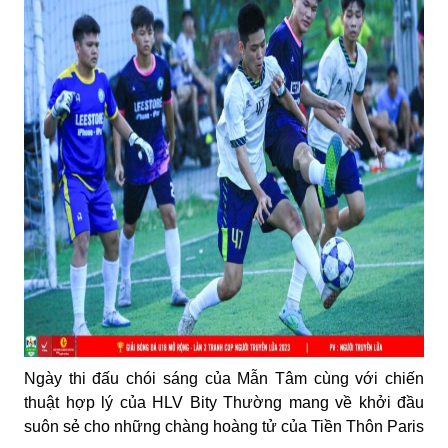
Ngày thi đấu chói sáng của Mẫn Tâm cùng với chiến
thuật hợp lý của HLV Bity Thường mang về khởi đầu
suôn sẻ cho những chàng hoàng tử của Tiền Thôn Paris