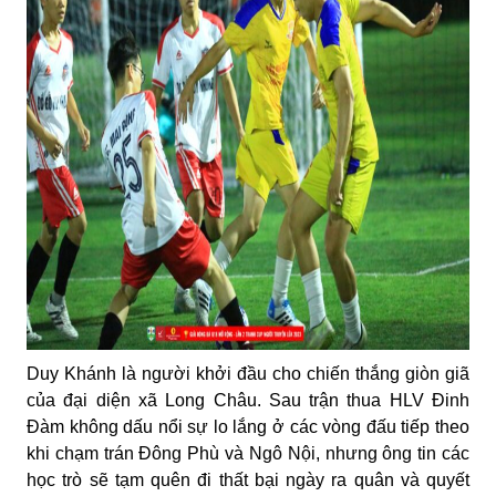
Duy Khánh là người khởi đầu cho chiến thắng giòn giã
của đại diện xã Long Châu. Sau trận thua HLV Đinh
Đàm không dấu nổi sự lo lắng ở các vòng đấu tiếp theo
khi chạm trán Đông Phù và Ngô Nội, nhưng ông tin các
học trò sẽ tạm quên đi thất bại ngày ra quân và quyết