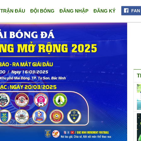
TRẬN ĐẤU
ĐỘI BÓNG
ĐĂNG NHẬP
ĐĂNG KÝ
FAN
T