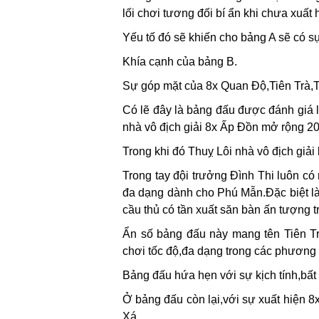
lối chơi tương đối bí ẩn khi chưa xuất
Yếu tố đó sẽ khiến cho bảng A sẽ có s
Khía cạnh của bảng B.
Sự góp mặt của 8x Quan Độ,Tiên Trà,
Có lẽ đây là bảng đấu được đánh giá l
nhà vô địch giải 8x Ấp Đồn mở rộng 2
Trong khi đó Thuỵ Lôi nhà vô địch giả
Trong tay đội trưởng Đình Thi luôn có
đa dạng dành cho Phú Mẫn.Đặc biệt là
cầu thủ có tần xuất săn bàn ấn tượng 
Ẩn số bảng đấu này mang tên Tiên Tr
chơi tốc độ,đa dạng trong các phương 
Bảng đấu hứa hẹn với sự kịch tính,bất 
Ở bảng đấu còn lại,với sự xuất hiện 
Xá.