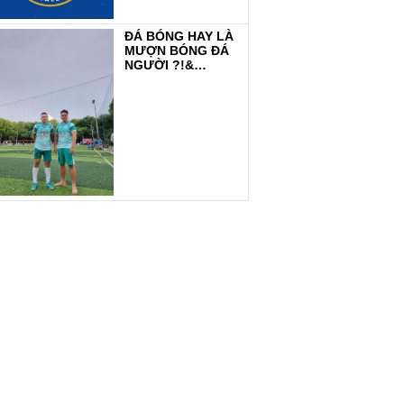
ĐÁ BÓNG HAY LÀ
MƯỢN BÓNG ĐÁ
NGƯỜI ?!&…