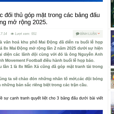
c đối thủ góp mặt trong các bảng đấu
ộng mở rộng 2025.
8:17:14
Lượt xem: 551
BÌNH LUẬN
hà văn hoá khu phố Mai Động đã diễn ra buổi lễ họp
đá 8x Mai Động mở rộng lần 2 năm 2025 dưới sự hiện
đại diện các lãnh đội cùng với đó là ông Nguyễn Anh
h Movement Football điều hành buổi lễ họp báo.
 lần 1 là 8x Mẫn Xá cũng đã góp mặt tranh tài trong
húng ta sẽ chào đón những nhân tố mới,các đội bóng
những bản sắc riêng biệt trong các trận cầu.
ề sự cạnh tranh quyết liệt cho 3 bảng đấu dưới bài viết