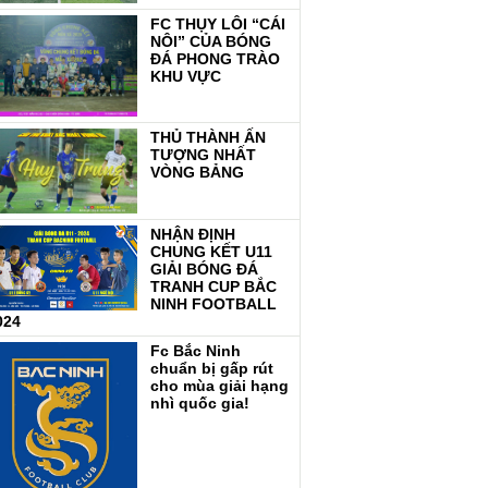
FC THỤY LÔI “CÁI
NÔI” CỦA BÓNG
ĐÁ PHONG TRÀO
KHU VỰC
THỦ THÀNH ẤN
TƯỢNG NHẤT
VÒNG BẢNG
NHẬN ĐỊNH
CHUNG KẾT U11
GIẢI BÓNG ĐÁ
TRANH CUP BẮC
NINH FOOTBALL
024
Fc Bắc Ninh
chuẩn bị gấp rút
cho mùa giải hạng
nhì quốc gia!