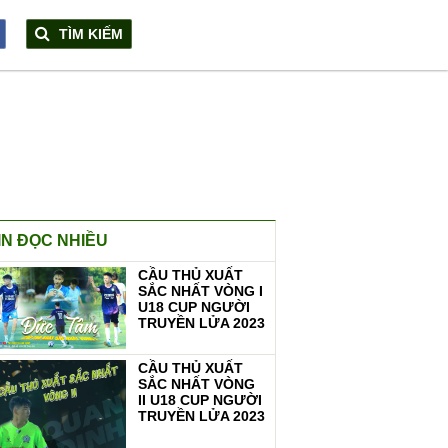
TÌM KIẾM
IN ĐỌC NHIỀU
CẦU THỦ XUẤT
SẮC NHẤT VÒNG I
U18 CUP NGƯỜI
TRUYỀN LỬA 2023
CẦU THỦ XUẤT
SẮC NHẤT VÒNG
II U18 CUP NGƯỜI
TRUYỀN LỬA 2023