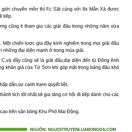
 giới chuyên môn thì Fc Sặt cùng với 8x Mẫn Xá được
 tiếp.
ơng cũng ít tham gia các giải đấu trong những năm vừa
Một chiến lược gia đầy kinh nghiệm trong mọi giải đấu
ới những đại diện mạnh ở trong mùa giải.
C,và đây cũng sẽ là giải đấu,đại diện đến từ Đông Anh
hững khán giả của Từ Sơn khi góp mặt trong bảng đấu khó
ấp dẫn,sự cạnh trann quyết liệt.
hành tích tốt nhất,sẽ gia tăng cơ hội đi tiếp dành cho các
h cao trên sân bóng Khu Phố Mai Động.
NGUỒN: NGUOITRUYENLUABONGDA.COM