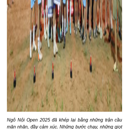
Ngô Nội Open 2025 đã khép lại bằng những trận cầu
mãn nhãn, đầy cảm xúc. Những bước chạy, những giọt