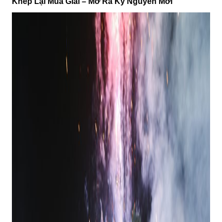
Khép Lại Mùa Giải – Mở Ra Kỷ Nguyên Mới