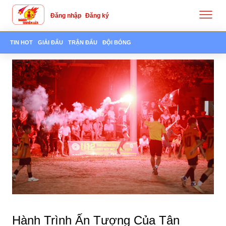
Đăng nhập
Đăng ký
TIN HOT
GIẢI ĐẤU
TRẬN ĐẤU
ĐỘI BÓNG
Hành Trình Ấn Tượng Của Tân