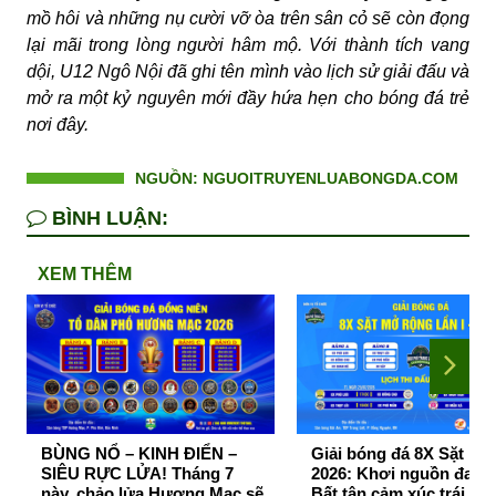
mồ hôi và những nụ cười vỡ òa trên sân cỏ sẽ còn đọng
lại mãi trong lòng người hâm mộ. Với thành tích vang
dội, U12 Ngô Nội đã ghi tên mình vào lịch sử giải đấu và
mở ra một kỷ nguyên mới đầy hứa hẹn cho bóng đá trẻ
nơi đây.
NGUỒN: NGUOITRUYENLUABONGDA.COM
BÌNH LUẬN:
XEM THÊM
BÙNG NỔ – KINH ĐIỂN –
Giải bóng đá 8X Sặt Mở
SIÊU RỰC LỬA! Tháng 7
2026: Khơi nguồn đam 
này, chảo lửa Hương Mạc sẽ
Bất tận cảm xúc trái bó