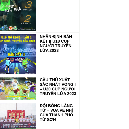
NHẬN ĐỊNH BÁN
KẾT II U18 CUP
NGƯỜI TRUYỀN
LỬA 2023
CẦU THỦ XUẤT
SẮC NHẤT VÒNG I
– U20 CUP NGƯỜI
TRUYỀN LỬA 2023
ĐỘI BÓNG LÃNG
TỬ – VUA VỀ NHÌ
CỦA THÀNH PHỐ
TỪ SƠN