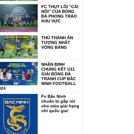
FC THỤY LÔI “CÁI
NÔI” CỦA BÓNG
ĐÁ PHONG TRÀO
KHU VỰC
THỦ THÀNH ẤN
TƯỢNG NHẤT
VÒNG BẢNG
NHẬN ĐỊNH
CHUNG KẾT U11
GIẢI BÓNG ĐÁ
TRANH CUP BẮC
NINH FOOTBALL
024
Fc Bắc Ninh
chuẩn bị gấp rút
cho mùa giải hạng
nhì quốc gia!