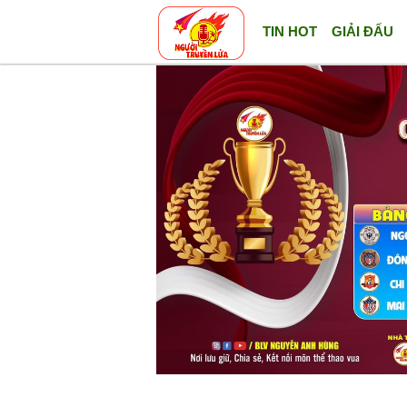
TIN HOT
GIẢI ĐẤU