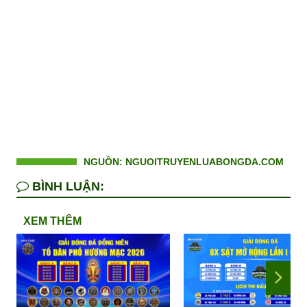
NGUỒN: NGUOITRUYENLUABONGDA.COM
BÌNH LUẬN:
XEM THÊM