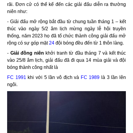
rãi. Đơn cử có thể kể đến các giải đấu diễn ra thường
niên như:
⁃ Giải đấu mở rộng bắt đầu từ chung tuần tháng 1 – kết
thúc vào ngày 5/2 âm lịch mừng ngày lễ hội truyền
thống, năm 2023 họ đã tổ chức thành công giải đấu mở
rộng có sự góp mặt
24
đội bóng đều đến từ 1 thôn làng.
⁃
Giải đồng niên
khởi tranh từ đầu tháng 7 và kết thúc
vào 25/8 âm lịch, giải đấu đã đi qua 14 mùa giải và đội
bóng thành công nhất là
FC 1991
khi với 5 lần vô địch và
FC 1989
là 3 lần lên
ngôi.