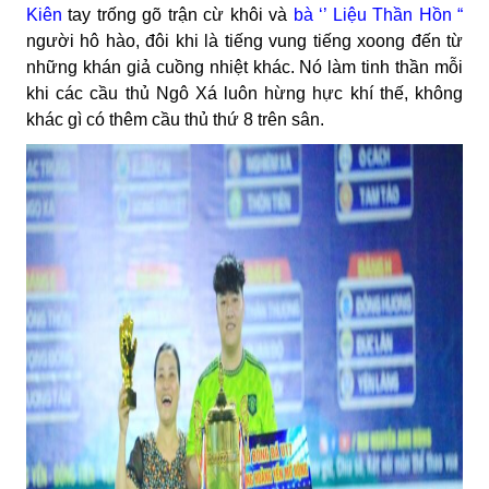
Kiên
tay trống gõ trận cừ khôi và
bà ‘’ Liệu Thần Hồn “
người hô hào, đôi khi là tiếng vung tiếng xoong đến từ
những khán giả cuồng nhiệt khác. Nó làm tinh thần mỗi
khi các cầu thủ Ngô Xá luôn hừng hực khí thế, không
khác gì có thêm cầu thủ thứ 8 trên sân.