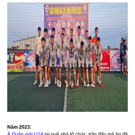
Năm 2023:
Á Quân giải U14
tại quê nhà tổ chức, trận đấu mà họ đã