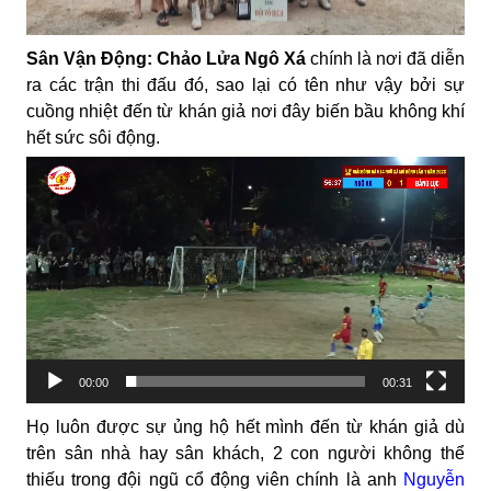
Sân Vận Động: Chảo Lửa Ngô Xá
chính là nơi đã diễn
ra các trận thi đấu đó, sao lại có tên như vậy bởi sự
cuồng nhiệt đến từ khán giả nơi đây biến bầu không khí
hết sức sôi động.
Trình
chơi
Video
00:00
00:31
Họ luôn được sự ủng hộ hết mình đến từ khán giả dù
trên sân nhà hay sân khách, 2 con người không thể
thiếu trong đội ngũ cổ động viên chính là anh
Nguyễn