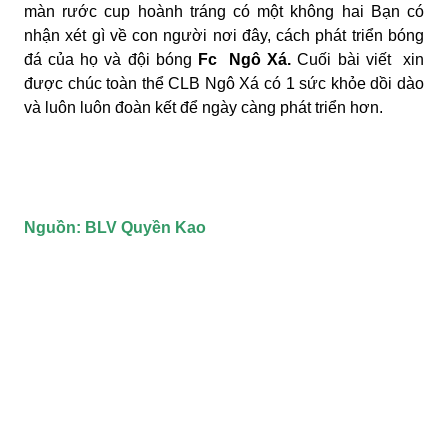
màn rước cup hoành tráng có một không hai Bạn có
nhận xét gì về con người nơi đây, cách phát triển bóng
đá của họ và đội bóng
Fc
Ngô Xá.
Cuối bài viết xin
được chúc toàn thể CLB Ngô Xá có 1 sức khỏe dồi dào
và luôn luôn đoàn kết để ngày càng phát triển hơn.
Nguồn: BLV Quyền Kao