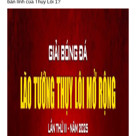
bản lĩnh của Thụy Lôi 1?