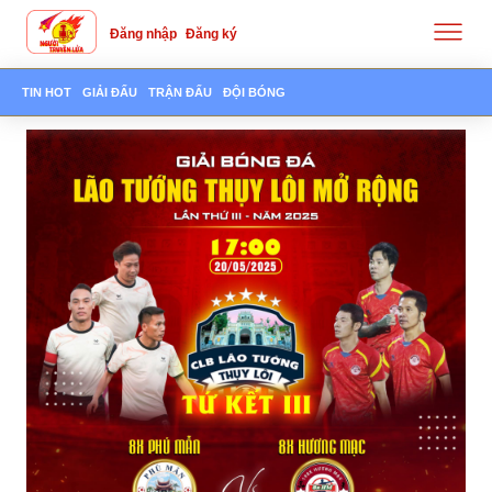
Đăng nhập
Đăng ký
TIN HOT
GIẢI ĐẤU
TRẬN ĐẤU
ĐỘI BÓNG