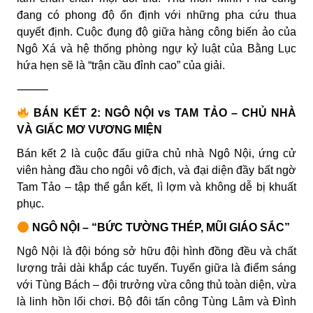
đang có phong độ ổn định với những pha cứu thua
quyết định. Cuộc đụng độ giữa hàng công biến ảo của
Ngô Xá và hệ thống phòng ngự kỷ luật của Bằng Lục
hứa hẹn sẽ là “trận cầu đỉnh cao” của giải.
⸻
BÁN KẾT 2: NGÔ NỘI vs TAM TẢO – CHỦ NHÀ
VÀ GIẤC MƠ VƯƠNG MIỆN
Bán kết 2 là cuộc đấu giữa chủ nhà
Ngô Nội
, ứng cử
viên hàng đầu cho ngôi vô địch, và đại diện đầy bất ngờ
Tam Tảo
– tập thể gắn kết, lì lợm và không dễ bị khuất
phục.
NGÔ NỘI – “BỨC TƯỜNG THÉP, MŨI GIÁO SẮC”
Ngô Nội là đội bóng sở hữu đội hình đồng đều và chất
lượng trải dài khắp các tuyến. Tuyến giữa là điểm sáng
với
Tùng Bách
– đội trưởng vừa công thủ toàn diện, vừa
là linh hồn lối chơi. Bộ đôi tấn công
Tùng Lâm
và
Đình