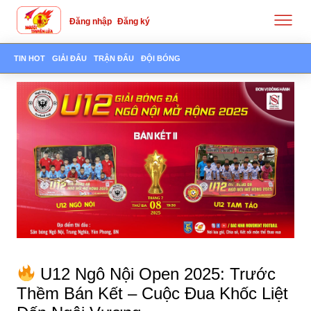
Đăng nhập
Đăng ký
TIN HOT
GIẢI ĐẤU
TRẬN ĐẤU
ĐỘI BÓNG
U12 Ngô Nội Open 2025: Trước
Thềm Bán Kết – Cuộc Đua Khốc Liệt