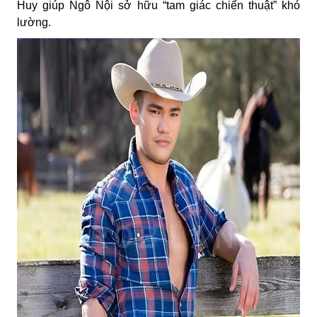
Huy
giúp Ngô Nội sở hữu “tam giác chiến thuật” khó
lường.