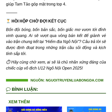
giúp Tam Tảo góp mặt trong top 4.
⸻
HỒI HỘP CHỜ ĐỢI KẾT CỤC
Bốn đội bóng, bốn bản sắc, bốn giấc mơ vươn tới đỉnh
vinh quang. Ai sẽ vượt qua vòng bán kết để giành vé
vào trận chung kết tại
“Hiểm địa Ngô Nội”
? Câu trả lời sẽ
được định đoạt trong những trận cầu sôi động và kịch
tính sắp tới.
⏱
Hãy cùng chờ xem, ai sẽ là chủ nhân xứng đáng của
chiếc cúp vô địch U12 Ngô Nội Open 2025!
NGUỒN: NGUOITRUYENLUABONGDA.COM
BÌNH LUẬN:
XEM THÊM