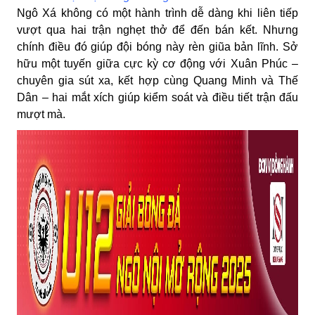
Ngô Xá không có một hành trình dễ dàng khi liên tiếp
vượt qua hai trận nghẹt thở để đến bán kết. Nhưng
chính điều đó giúp đội bóng này rèn giũa bản lĩnh. Sở
hữu một tuyến giữa cực kỳ cơ động với
Xuân Phúc
–
chuyên gia sút xa, kết hợp cùng
Quang Minh
và
Thế
Dân
– hai mắt xích giúp kiểm soát và điều tiết trận đấu
mượt mà.