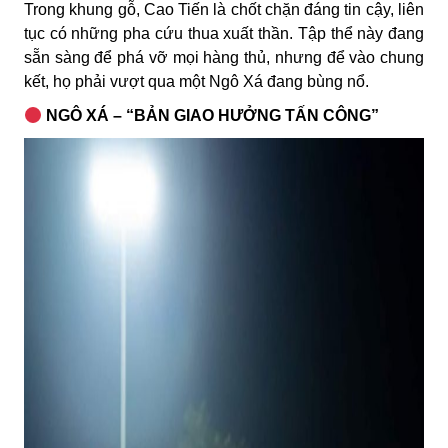
Trong khung gỗ,
Cao Tiến
là chốt chặn đáng tin cậy, liên
tục có những pha cứu thua xuất thần. Tập thể này đang
sẵn sàng để phá vỡ mọi hàng thủ, nhưng để vào chung
kết, họ phải vượt qua một Ngô Xá đang bùng nổ.
NGÔ XÁ – “BẢN GIAO HƯỞNG TẤN CÔNG”