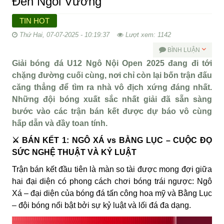
Đến Ngôi Vương
TIN HOT
Thứ Hai, 07-07-2025 - 10:19:37
Lượt xem: 1142
BÌNH LUẬN
Giải bóng đá U12 Ngô Nội Open 2025 đang đi tới
chặng đường cuối cùng, nơi chỉ còn lại bốn trận đấu
căng thẳng để tìm ra nhà vô địch xứng đáng nhất.
Những đội bóng xuất sắc nhất giải đã sẵn sàng
bước vào các trận bán kết được dự báo vô cùng
hấp dẫn và đầy toan tính.
⚔
BÁN KẾT 1: NGÔ XÁ vs BẰNG LỤC – CUỘC ĐỌ
SỨC NGHỆ THUẬT VÀ KỶ LUẬT
Trận bán kết đầu tiên là màn so tài được mong đợi giữa
hai đại diện có phong cách chơi bóng trái ngược: Ngô
Xá – đại diện của bóng đá tấn công hoa mỹ và Bằng Lục
– đội bóng nổi bật bởi sự kỷ luật và lối đá đa dạng.