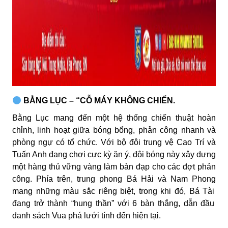
BẰNG LỤC – “CỖ MÁY KHÔNG CHIẾN.
Bằng Lục mang đến một hệ thống chiến thuật hoàn
chỉnh, linh hoạt giữa bóng bổng, phản công nhanh và
phòng ngự có tổ chức. Với bộ đôi trung vệ
Cao Trí
và
Tuấn Anh
đang chơi cực kỳ ăn ý, đội bóng này xây dựng
một hàng thủ vững vàng làm bàn đạp cho các đợt phản
công. Phía trên, trung phong
Bá Hải và
Nam Phong
mang những màu sắc riêng biệt, trong khi đó,
Bá Tài
đang trở thành “hung thần” với
6 bàn thắng
, dẫn đầu
danh sách Vua phá lưới tính đến hiện tại.