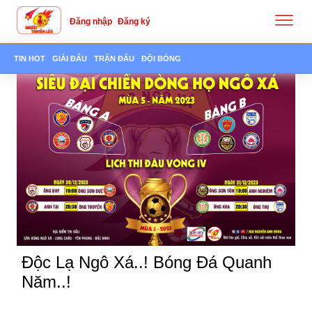
Đăng nhập
Đăng ký
ANH TẠI
TIN HOT
GIẢI ĐẤU
TRẬN ĐẤU
ĐỘI BÓNG
Độc Lạ Ngô Xá..! Bóng Đá Quanh
Năm..!